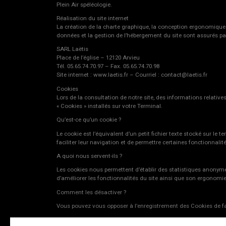
Plein Air spéléologie.
Réalisation du site internet
La création de la charte graphique, la conception ergonomique 
données et la gestion de l’hébergement du site sont assurés par
SARL Laëtis
Place de l’église – 12120 Arvieu
Tél. 05.65.74.70.97 – Fax. 05.65.74.70.98
Site internet : www.laetis.fr – Courriel : contact@laetis.fr
Cookies
Lors de la consultation de notre site, des informations relatives
« Cookies » installés sur votre Terminal.
Qu’est-ce qu’un cookie ?
Le cookie est l’équivalent d’un petit fichier texte stocké sur le
faciliter leur navigation et de permettre certaines fonctionnalité
A quoi nous servent-ils ?
Les cookies nous permettent d’établir des statistiques anonyme 
d’améliorer les fonctionnalités du site ainsi que son ergonomie
Comment les désactiver ?
Vous pouvez vous opposer à l’enregistrement des Cookies de fa
Pour Internet Explorer