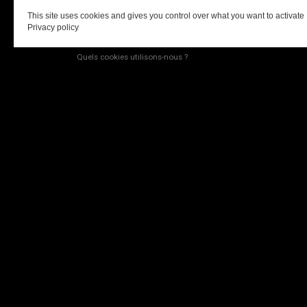
Pour Chrome
Pour Firefox
This site uses cookies and gives you control over what you want to activate
Pour Safari
Privacy policy
Pour Opera
Quels cookies utilisons-nous ?
Google Analytics : Ces cookies sont installés par Google Analytic
utilisées pour générer des rapports expliquant l’usage fait de 
Site et les pages visitées.Google a développé le “Opt-out Brows
d’informations, vous pouvez vous rendre sur https://tools.go
Gestion des cookies