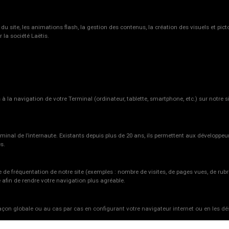
du site, les animations flash, la gestion des contenus, la création des visuels et p
 la société Laëtis.
 à la navigation de votre Terminal (ordinateur, tablette, smartphone, etc.) sur notre si
 terminal de l’internaute. Existants depuis plus de 20 ans, ils permettent aux développe
s.
de fréquentation de notre site (exemples : nombre de visites, de pages vues, de rubri
 afin de rendre votre navigation plus agréable.
çon globale ou au cas par cas en configurant votre navigateur internet ou en les dé