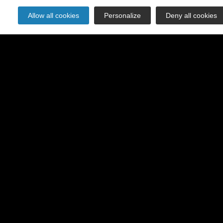
Allow all cookies
Personalize
Deny all cookies
s et sont utilisés pour collecter des informations non personnelles sur l’utilisation f
notre Site pour nous permettre de l’améliorer. Ces cookies collectent des information
er Add-on” qui permet de stopper le flux d’information transféré à Google Analytics m
ogle.com/dlpage/gaoptout