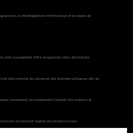
ictogrammes, le développement informatique et les bases de
te, sont susceptibles d’être enregistrées dans des fichiers
urs de sites internet de conserver des données utilisateur afin de
ques consultées), de comprendre l’activité des visiteurs et
sactivant directement auprès des émetteurs tiers.