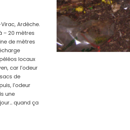
Virac, Ardèche.
à – 20 mètres
aine de mètres
décharge
spéléos locaux
ven, car l’odeur
 sacs de
uis, l’odeur
is une
 jour… quand ça