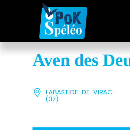
Aven des De
LABASTIDE-DE-VIRAC
(07)