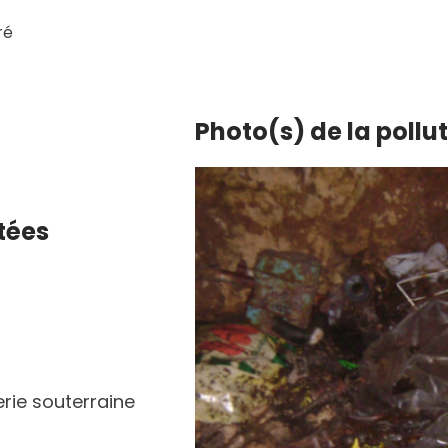
ré
Photo(s) de la pollu
tées
erie souterraine