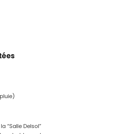
tées
pluie)
 “Salle Delsol”